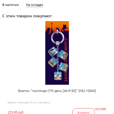
В наличии
На складах
С этим товаром покупают
Брелок "гирлянда СПб день [46-9185]" [КЕ2-10004]
Брелок гирлянда 2-3 эл, 5 заливных
на складах
225.00 руб
В корзину