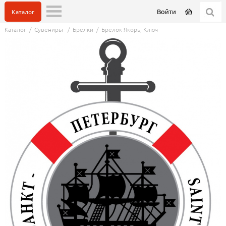
Войти
Каталог
Каталог
/
Сувениры
/
Брелки
/
Брелок Якорь, Ключ