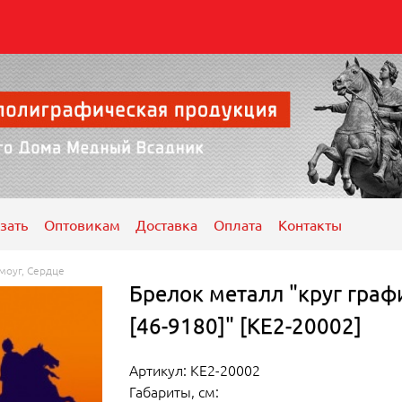
зать
Оптовикам
Доставка
Оплата
Контакты
моуг, Сердце
Брелок металл "круг граф
[46-9180]" [КЕ2-20002]
Артикул: КЕ2-20002
Габариты, см: