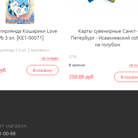
 гирлянда Кошарики Love
Карты сувенирные Санкт-
Pb 3 эл. [КЕ1-00071]
Петербург - Исаакиевский со
на голубом
рлянда 2-3 эл, 5 заливных
СПб
на складах
В наличии
на ск
руб
В корзину
250.00 руб
В корзин
т магазин
1-00-88