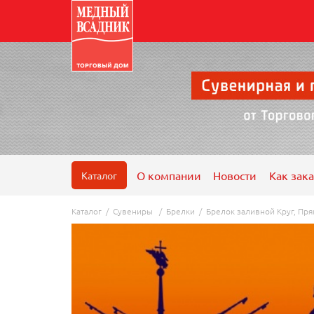
О компании
Новости
Как зака
Каталог
Каталог
/
Сувениры
/
Брелки
/
Брелок заливной Круг, Пря