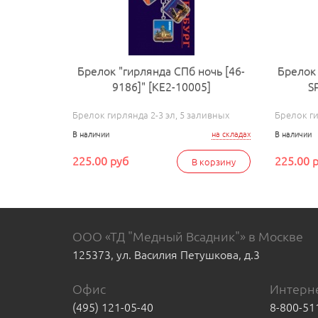
Брелок "гирлянда СПб ночь [46-
Брелок
9186]" [КЕ2-10005]
S
Брелок гирлянда 2-3 эл, 5 заливных
Брелок ги
В наличии
на складах
В наличии
225.00 руб
225.00 
В корзину
ООО «ТД "Медный Всадник"» в Москве
125373, ул. Василия Петушкова, д.3
Офис
Интерне
(495) 121-05-40
8-800-51