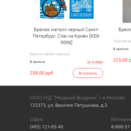
Брелок металл черный Санкт-
Брело
Петербург. Спас на Крови [КЕ8-
Прочие б
0006]
В наличии
Брелок метал черный
225.00 
В наличии
на складах
258.00 руб
В корзину
ООО «ТД "Медный Всадник"» в Москве
125373, ул. Василия Петушкова, д.3
Офис
Интерне
(495) 121-05-40
8-800-51