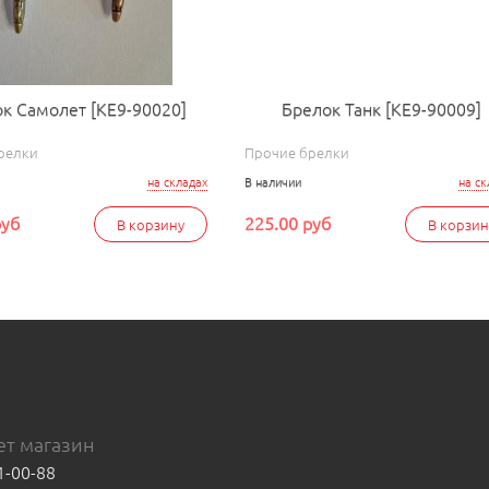
к Самолет [КЕ9-90020]
Брелок Танк [КЕ9-90009]
релки
Прочие брелки
на складах
В наличии
на ск
руб
225.00 руб
В корзину
В корзин
т магазин
1-00-88