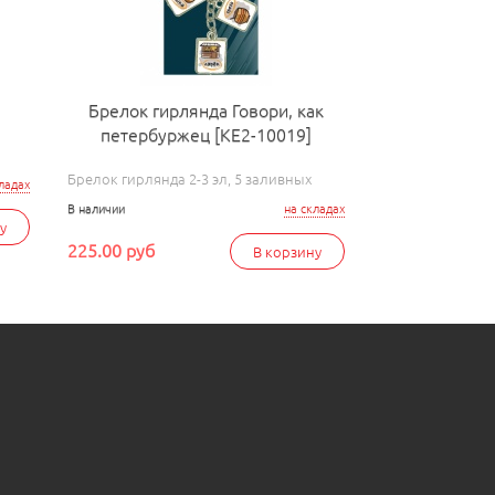
Брелок гирлянда Говори, как
петербуржец [КЕ2-10019]
Брелок гирлянда 2-3 эл, 5 заливных
ладах
В наличии
на складах
у
225.00 руб
В корзину