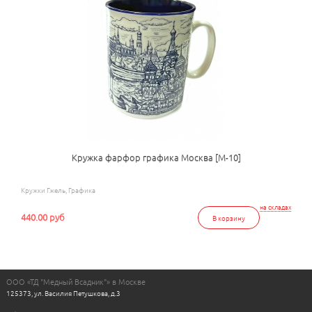
Кружка фарфор графика Москва [М-10]
Кружки Гжель, Графика
на складах
440.00 руб
В корзину
ООО «ТД "Медный Всадник"» в Москве
125373, ул. Василия Петушкова, д.3