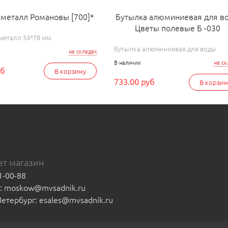
 металл Романовы [700]*
Бутылка алюминиевая для в
Цветы полевые Б -030
металл 54*78 мм.
Бутылка алюминиевая для воды
на складах
В наличии
на ск
уб
В корзину
733.00 руб
В корзин
т магазин
1-00-88
а: moskow@mvsadnik.ru
-Петербург: esales@mvsadnik.ru