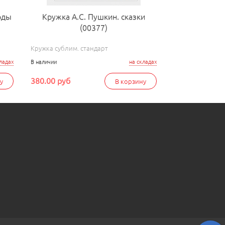
оды
Кружка А.С. Пушкин. сказки
(00377)
Кружка сублим. стандарт
ладах
В наличии
на складах
380.00 руб
у
В корзину