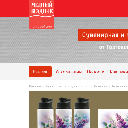
О компании
Новости
Как зака
Каталог
Каталог
/
Сувениры
/
Кружки, стопки, бутылки
/
Бутылка 