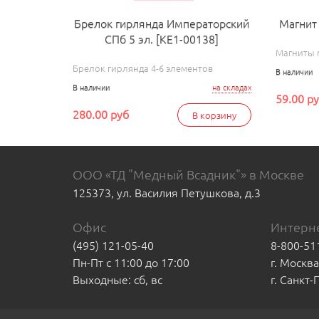
Брелок гирлянда Императорский
Магнит
СПб 5 эл. [КЕ1-00138]
Магниты 
Брелок гирлянда 4-6 элементов
В наличии
В наличии
на складах
59.00 р
280.00 руб
В корзину
ООО «ТД "Медный Всадник"» в Москве
125373, ул. Василия Петушкова, д.3
Офис
Интерне
(495) 121-05-40
8-800-51
Пн-Пт с 11:00 до 17:00
г. Москв
Выходные: сб, вс
г. Санкт