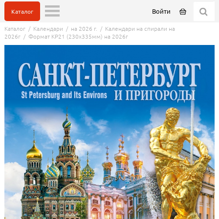
Войти
Каталог
Каталог
/
Календари
/
на 2026 г.
/
Календари на спирали на
2026г
/
Формат КР21 (230х335мм) на 2026г