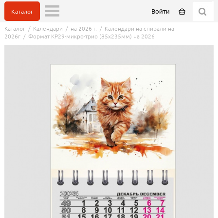
Войти
Каталог
Каталог
/
Календари
/
на 2026 г.
/
Календари на спирали на
2026г
/
Формат КР29-микро-трио (85х235мм) на 2026