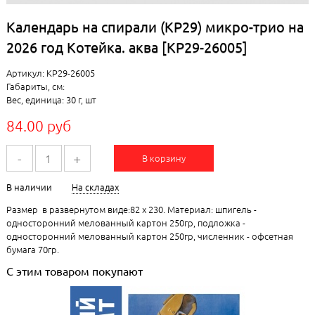
Календарь на спирали (КР29) микро-трио на
2026 год Котейка. аква [КР29-26005]
Артикул: КР29-26005
Габариты, см:
Вес, единица: 30 г, шт
84.00 руб
-
+
В корзину
В наличии
На складах
Размер в развернутом виде:82 х 230. Материал: шпигель -
односторонний мелованный картон 250гр, подложка -
односторонний мелованный картон 250гр, численник - офсетная
бумага 70гр.
С этим товаром покупают