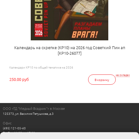
Календарь на скрепке (КР10) на 2026 год Советкий Пин ап
[КР10-26077]
Календари КР10 по общей тематике на 2026
на складах
250.00 руб
В корзину
ООО «ТД "Медный Всадник"» в Москве
125373, ул. Василия Петушкова, д.3
Офис
(495) 121-05-40
Пн-Пт с 11:00 до 17:00
Выходные: сб, вс