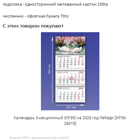
подложка - односторонний мелованный картон 250гр
численник - офсетная бумага 70гр
С этим товаром покупают
Календарь 3-секционный (КР30) на 2026 год Лебеди [КР30-
26010]
Формат КР30 ( трехсекционный) на 2026