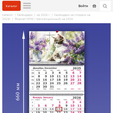
Войти
Каталог
Каталог
/
Календари
/
на 2026 г.
/
Календари на спирали на
2026г
/
Формат КР30 ( трехсекционный) на 2026