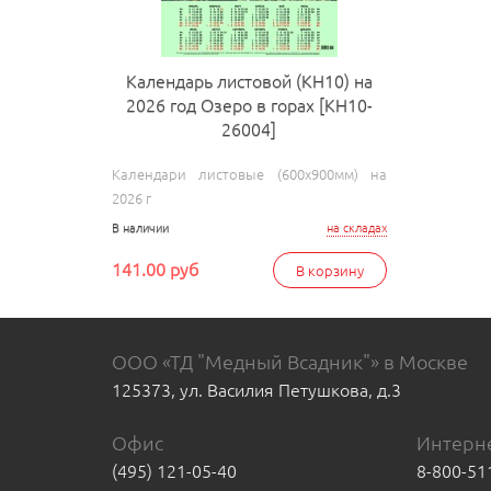
Календарь листовой (КН10) на
2026 год Озеро в горах [КН10-
26004]
Календари листовые (600х900мм) на
2026 г
В наличии
на складах
141.00 руб
В корзину
ООО «ТД "Медный Всадник"» в Москве
125373, ул. Василия Петушкова, д.3
Офис
Интерне
(495) 121-05-40
8-800-51