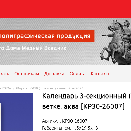
зать
Оптовикам
Доставка
Оплата
Контакты
а 2026г
/
Формат КР30 ( трехсекционный) на 2026
Календарь 3-секционный (
ветке. аква [КР30-26007]
Артикул: КР30-26007
Габариты, см: 1.5x29.5x18