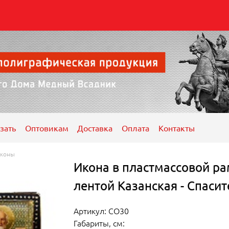
зать
Оптовикам
Доставка
Оплата
Контакты
коны
Икона в пластмассовой ра
лентой Казанская - Спаси
Артикул: СО30
Габариты, см: