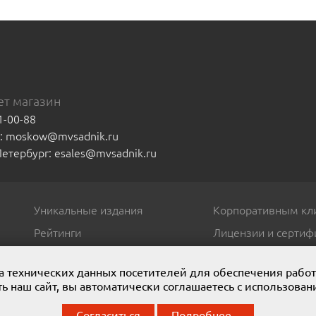
т магазин
1-00-88
а: moskow@mvsadnik.ru
-Петербург: esales@mvsadnik.ru
Уникальные издания
Корпоративным кл
Рейтинги
Лицензии и сертиф
ора технических данных посетителей для обеспечения рабо
ь наш сайт, вы автоматически соглашаетесь с использован
. Мы представляем широчайший ассортимент полиграфической проду
Согласиться
Подробнее...