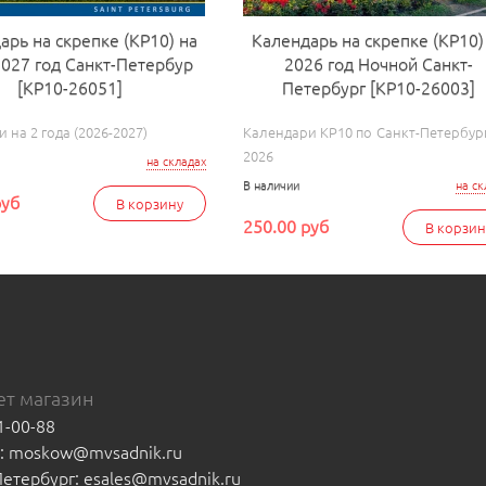
арь на скрепке (КР10) на
Календарь на скрепке (КР10)
027 год Санкт-Петербур
2026 год Ночной Санкт-
[КР10-26051]
Петербург [КР10-26003]
 на 2 года (2026-2027)
Календари КР10 по Санкт-Петербург
2026
на складах
В наличии
на ск
руб
В корзину
250.00 руб
В корзин
т магазин
1-00-88
а: moskow@mvsadnik.ru
-Петербург: esales@mvsadnik.ru