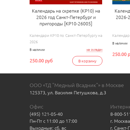
Календарь на скрепке (КР10) на
Календ
2026 год Санкт-Петербург и
2026-2
пригороды [КР10-26005]
Календари КР10 по Санкт-Петербургу на
Календари
2026
В наличии
В наличии
на складах
250.00 
250.00 руб
В корзину
ООО «ТД "Медный Всадник"» в Москве
125373, ул. Василия Петушкова, д.3
Офис
Интерне
(495) 121-05-40
8-800-51
Пн-Пт с 11:00 до 17:00
г. Москв
Выходные: сб, вс
г. Санкт