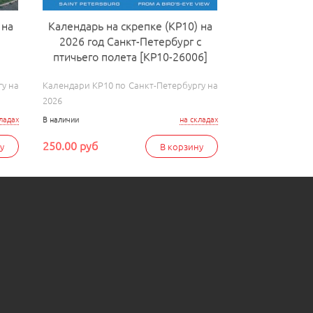
 на
Календарь на скрепке (КР10) на
2026 год Санкт-Петербург с
птичьего полета [КР10-26006]
у на
Календари КР10 по Санкт-Петербургу на
2026
ладах
В наличии
на складах
250.00 руб
у
В корзину