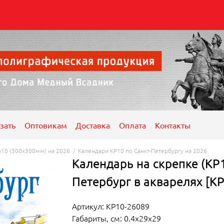
зать
Оптовикам
Доставка
Оплата
Контакты
р10 (300х300мм) на 2026
/
Календари КР10 по Санкт-Петербургу на 2026
Календарь на скрепке (КР1
Петербург в акварелях [К
Артикул: КР10-26089
Габариты, см: 0.4x29x29