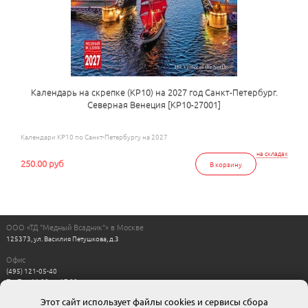
Календарь на скрепке (КР10) на 2027 год Санкт-Петербург.
Северная Венеция [КР10-27001]
Календари КР10 по Санкт-Петербургу на 2027
на складах
250.00 руб
В корзину
ООО «ТД "Медный Всадник"» в Москве
125373, ул. Василия Петушкова, д.3
Офис
(495) 121-05-40
Пн-Пт с 11:00 до 17:00
Выходные: сб, вс
Этот сайт использует файлы cookies и сервисы сбора
Интернет магазин