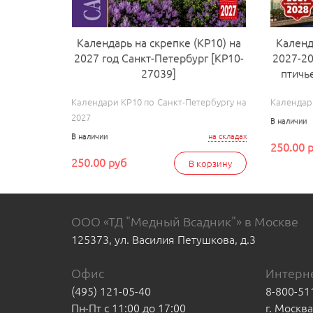
Календарь на скрепке (КР10) на
Календ
2027 год Санкт-Петербург [КР10-
2027-20
27039]
птичь
Календари КР10 по Санкт-Петербургу на
Календари
2027
В наличии
В наличии
на складах
250.00 
250.00 руб
В корзину
ООО «ТД "Медный Всадник"» в Москве
125373, ул. Василия Петушкова, д.3
Офис
Интерне
(495) 121-05-40
8-800-51
Пн-Пт с 11:00 до 17:00
г. Москв