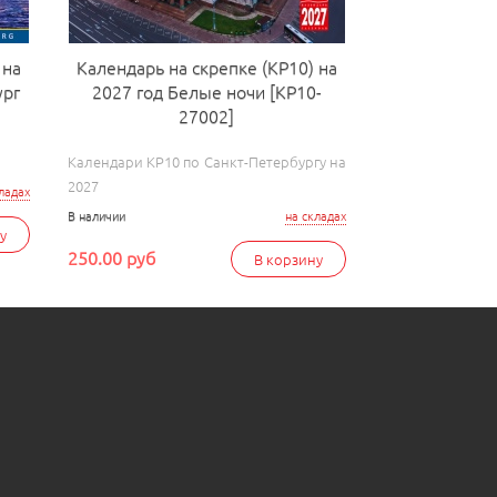
 на
Календарь на скрепке (КР10) на
ург
2027 год Белые ночи [КР10-
27002]
Календари КР10 по Санкт-Петербургу на
2027
ладах
В наличии
на складах
у
250.00 руб
В корзину