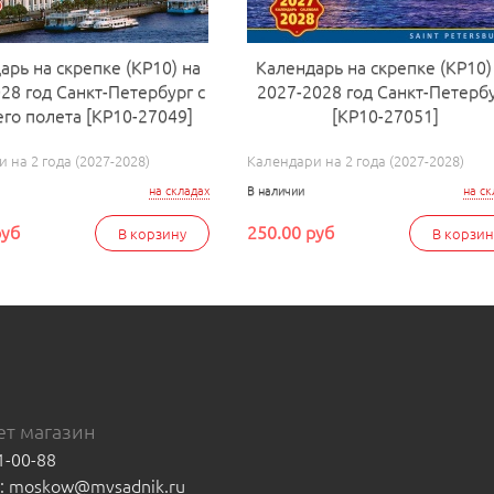
арь на скрепке (КР10) на
Календарь на скрепке (КР10)
28 год Санкт-Петербург с
2027-2028 год Санкт-Петерб
его полета [КР10-27049]
[КР10-27051]
 на 2 года (2027-2028)
Календари на 2 года (2027-2028)
на складах
В наличии
на ск
руб
250.00 руб
В корзину
В корзин
т магазин
1-00-88
а: moskow@mvsadnik.ru