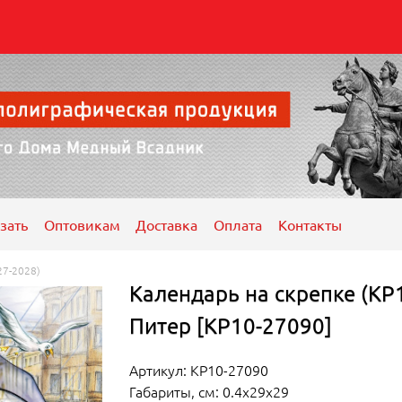
зать
Оптовикам
Доставка
Оплата
Контакты
27-2028)
Календарь на скрепке (КР1
Питер [КР10-27090]
Артикул: КР10-27090
Габариты, см: 0.4x29x29