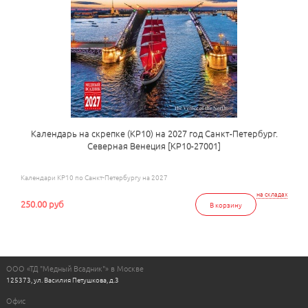
Календарь на скрепке (КР10) на 2027 год Санкт-Петербург.
Северная Венеция [КР10-27001]
Календари КР10 по Санкт-Петербургу на 2027
на складах
250.00 руб
В корзину
ООО «ТД "Медный Всадник"» в Москве
125373, ул. Василия Петушкова, д.3
Офис