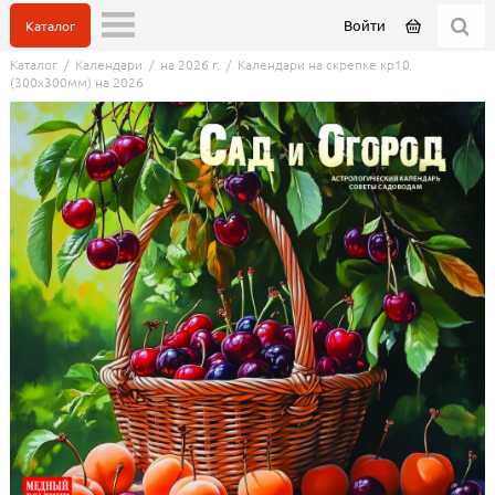
Войти
Каталог
Каталог
/
Календари
/
на 2026 г.
/
Календари на скрепке кр10
(300х300мм) на 2026