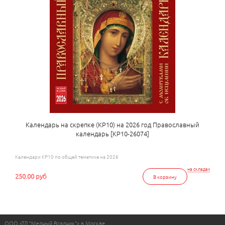
Календарь на скрепке (КР10) на 2026 год Православный
календарь [КР10-26074]
Календари КР10 по общей тематике на 2026
на складах
250.00 руб
В корзину
ООО «ТД "Медный Всадник"» в Москве