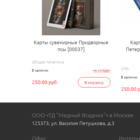
Карты сувенирные Придворные
Кар
псы [00037]
Петер
Общая тематика
СПб
В наличии
на складах
В наличии
250.00 руб
В корзину
250.00 
ООО «ТД "Медный Всадник"» в Москве
125373, ул. Василия Петушкова, д.3
Офис
Интерне