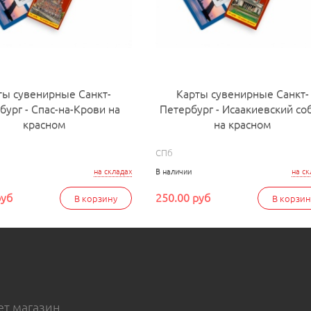
ты сувенирные Санкт-
Карты сувенирные Санкт-
бург - Спас-на-Крови на
Петербург - Исаакиевский со
красном
на красном
СПб
на складах
В наличии
на ск
руб
250.00 руб
В корзину
В корзин
т магазин