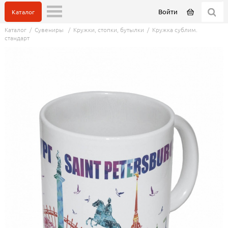
Войти
Каталог
Каталог
/
Сувениры
/
Кружки, стопки, бутылки
/
Кружка сублим.
стандарт