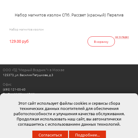
Набор магнитов изолон СПб. Рассвет (красный) Перелив
Набор магнитов изолон
на складах
129.00 руб
В корзину
ООО «ТД "Медный Всадник"» в Москве
125373, ул. Василия Петушкова, д.3
Офис
(495) 121-05-40
Пн-Пт с 11:00 до 17:00
Выходные: сб, вс
Этот сайт использует файлы cookies и сервисы сбора
Интернет магазин
технических данных посетителей для обеспечения
8-800-511-00-88
г. Москва: moskow@mvsadnik.ru
работоспособности и улучшения качества обслуживания.
г. Санкт-Петербург: esales@mvsadnik.ru
Продолжая использовать наш сайт, вы автоматически
соглашаетесь с использованием данных технологий.
© 2013 ООО ТД «Медный всадник». Мы представляем широчайший ассортимент полиграфической
Согласиться
Подробнее...
продукции собственного производства.