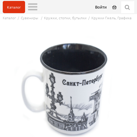
Войти
Каталог
Каталог
/
Сувениры
/
Кружки, стопки, бутылки
/
Кружки Гжель, Графика