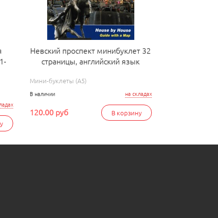
я
Невский проспект минибуклет 32
1-
страницы, английский язык
Мини-буклеты (А5)
В наличии
на складах
ладах
120.00 руб
В корзину
у