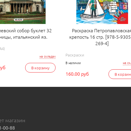
иевский собор буклет 32
Раскраска Петропавловска
ницы, итальянский яз.
крепость 16 стр. [978-5-9305
269-4]
А4)
Раскраски
на складах
В наличии
на ск
руб
В корзину
160.00 руб
В корзин
т магазин
1-00-88