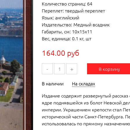
Количество страниц: 64
Переплет: твердый переплет
Язык: английский
Издательство: Медный всадник
Габариты, см: 10x15x11
Вес, единица: 0.1 кг, шт
164.00 руб
-
+
В корзину
В наличии
На складах
Издание содержит развернутый рассказ 
ядре поднявшейся из болот Невской дел
империи. Украшением крепости стал Пе
исторической части Санкт-Петербурга. П
использовалась по прямому назначению