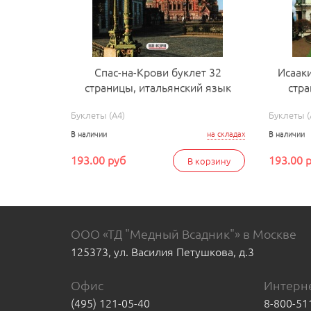
Спас-на-Крови буклет 32
Исаак
страницы, итальянский язык
стра
Буклеты (А4)
Буклеты (
В наличии
на складах
В наличии
193.00 руб
193.00 
В корзину
ООО «ТД "Медный Всадник"» в Москве
125373, ул. Василия Петушкова, д.3
Офис
Интерне
(495) 121-05-40
8-800-51