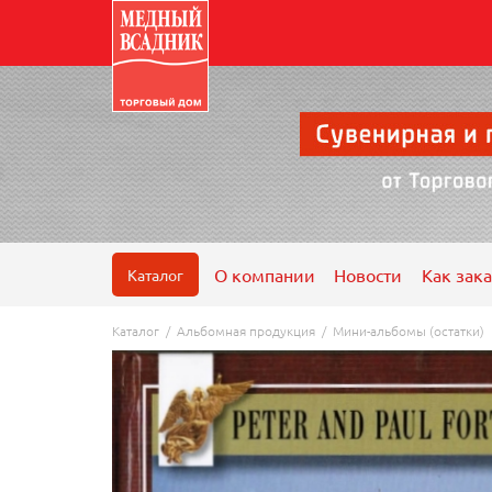
О компании
Новости
Как зака
Каталог
Каталог
/
Альбомная продукция
/
Мини-альбомы (остатки)