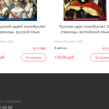
усский царей минибуклет
Русские цари минибуклет 3
траницы, русский язык
страницы, английский язы
леты (А5)
Мини-буклеты (А5)
на складах
В наличии
на ск
руб
120.00 руб
В корзину
В корзин
т магазин
1-00-88