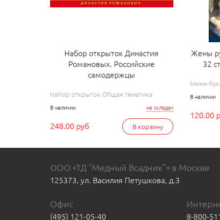
Набор открыток Династия
Жены р
Романовых. Российские
32 с
самодержцы
Мини-бук
Набор открыток Общая тематика
В наличии
В наличии
на складах
120.00 
248.00 руб
В корзину
ООО «ТД "Медный Всадник"» в Москве
125373, ул. Василия Петушкова, д.3
Офис
Интерне
(495) 121-05-40
8-800-51