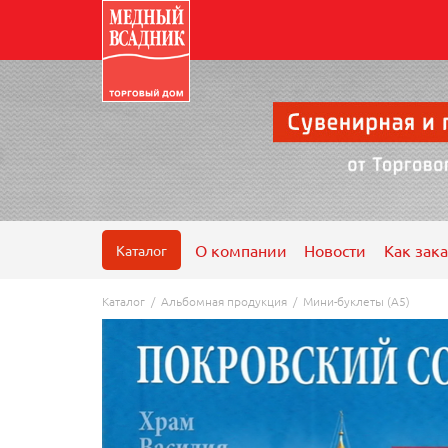
О компании
Новости
Как зака
Каталог
Каталог
/
Альбомная продукция
/
Мини-буклеты (А5)