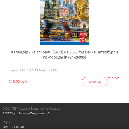
Календарь на спирали (КР21) на 2026 год Санкт-Петербург и
пригороды [КР21-26005]
Формат КР21 (230х335мм) на 2026г
на складах
210.00 руб
В корзину
ООО «ТД "Медный Всадник"» в Москве
125373, ул. Василия Петушкова, д.3
Офис
(495) 121-05-40