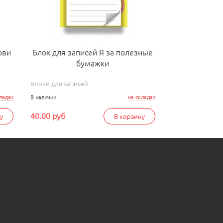
ови
Блок для записей Я за полезные
бумажки
Блоки для записей
ладах
В наличии
на складах
40.00 руб
у
В корзину