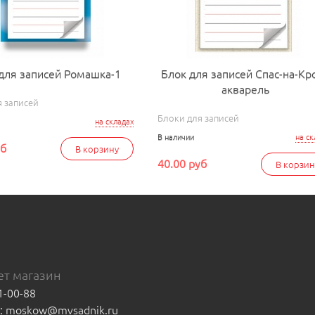
для записей Ромашка-1
Блок для записей Спас-на-Кр
акварель
я записей
Блоки для записей
на складах
В наличии
на ск
уб
В корзину
40.00 руб
В корзин
т магазин
1-00-88
а: moskow@mvsadnik.ru