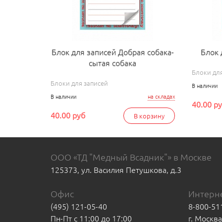
Блок для записей Добрая собака-
Блок 
сытая собака
Блоки дл
Блоки для записей
В наличии
В наличии
на складах
40.00 р
40.00 руб
В корзину
ООО «ТД "Медный Всадник"» в Москве
125373, ул. Василия Петушкова, д.3
Офис
Интерне
(495) 121-05-40
8-800-51
Пн-Пт с 11:00 до 17:00
г. Москв