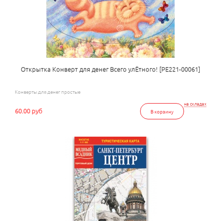
Открытка Конверт для денег Всего улЁтного! [РЕ221-00061]
Конверты для денег простые
на складах
60.00 руб
В корзину