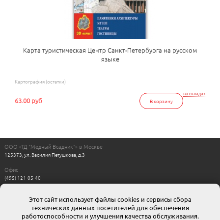
Карта туристическая Центр Санкт-Петербурга на русском
языке
Картография (остатки)
на складах
63.00 руб
В корзину
ООО «ТД "Медный Всадник"» в Москве
125373, ул. Василия Петушкова, д.3
Офис
(495) 121-05-40
Пн-Пт с 11:00 до 17:00
Выходные: сб, вс
Этот сайт использует файлы cookies и сервисы сбора
Интернет магазин
технических данных посетителей для обеспечения
8-800-511-00-88
г. Москва: moskow@mvsadnik.ru
работоспособности и улучшения качества обслуживания.