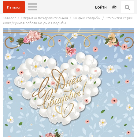
Войти
Каталог
Каталог
/
Открытка поздравительная
/
Ко дню свадьбы
/
Открытки серии
Люкс/Ручная работа Ко дню Свадьбы