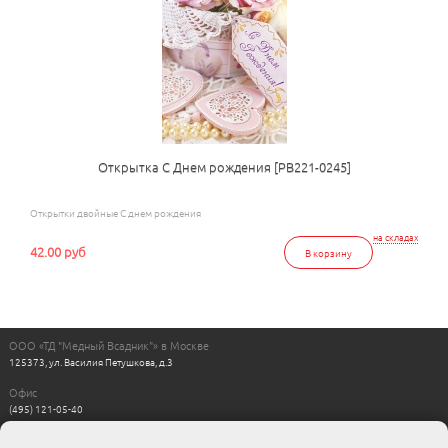
Открытка С Днем рождения [РВ221-0245]
Открытки двойные С днем рождения
на складах
42.00 руб
В корзину
ООО «ТД "Медный Всадник"» в Москве
125373, ул. Василия Петушкова, д.3
Офис
(495) 121-05-40
Пн-Пт с 11:00 до 17:00
Выходные: сб, вс