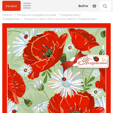
Войти
Каталог
Каталог
/
Открытка поздравительная
/
Поздравляем/
поздравляю
/
Открытки серии Люкс/ручной работы Поздравляем