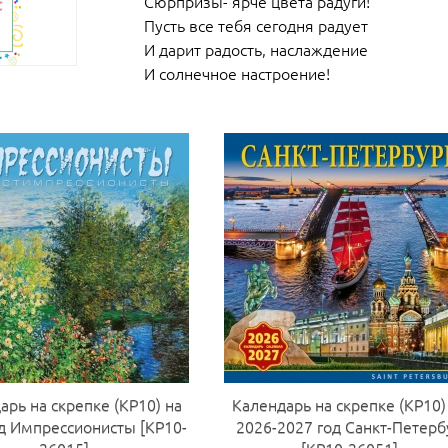
Сюрпризы- ярче цвета радуги!
Пусть все тебя сегодня радует
И дарит радость, наслаждение
И солнечное настроение!
арь на скрепке (КР10) на
Календарь на скрепке (КР10)
д Импрессионисты [КР10-
2026-2027 год Санкт-Петерб