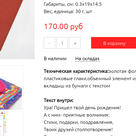
Габариты, см: 0.3x19x14.5
Вес, единица: 30 г, шт
170.00 руб
-
+
В корзину
В наличии
На складах
Техническая характеристика:
золотая фо
пластиковые глаки,объемный элемент из
вкладыш из бумаги с текстом
Текст внутри:
Ура! Пришел твой день рождения!
А с ним- приятные волниния:
Стихи, подарки, поздравления,
Твоих друзей столпотворение!