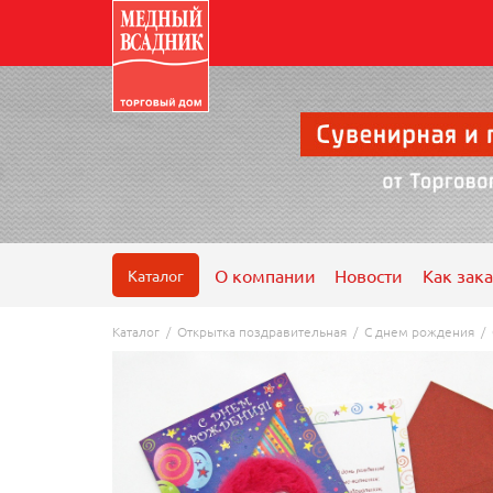
О компании
Новости
Как зака
Каталог
Каталог
/
Открытка поздравительная
/
С днем рождения
/