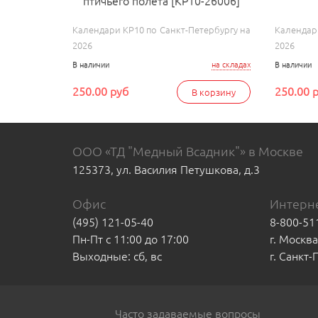
птичьего полета [КР10-26006]
Календари КР10 по Санкт-Петербургу на
Календар
2026
2026
В наличии
на складах
В наличии
250.00 руб
250.00 
В корзину
ООО «ТД "Медный Всадник"» в Москве
125373, ул. Василия Петушкова, д.3
Офис
Интерне
(495) 121-05-40
8-800-51
Пн-Пт с 11:00 до 17:00
г. Москв
Выходные: сб, вс
г. Санкт
Часто задаваемые вопросы