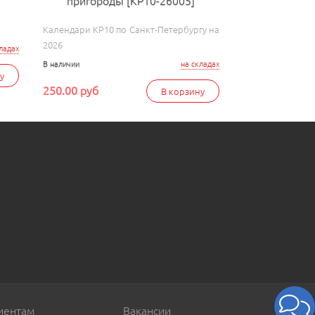
пригороды [КР10-26005]
Календари КР10 по Санкт-Петербургу на
2026
ладах
В наличии
на складах
у
250.00 руб
В корзину
иентам
Вакансии