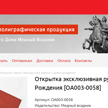
зать
Оптовикам
Доставка
Оплата
Контакты
Открытки серии Люкс/ручной работы С днем рождения
Открытка эксклюзивная р
Рождения [ОА003-0058]
Артикул: ОА003-0058
Издательство: Медный всадник