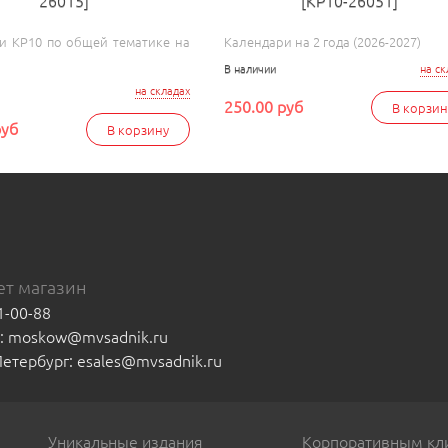
26015]
[КР10-26051]
и КР10 по общей тематике на
Календари на 2 года (2026-2027)
В наличии
на ск
на складах
250.00 руб
В корзин
руб
В корзину
т магазин
1-00-88
а: moskow@mvsadnik.ru
-Петербург: esales@mvsadnik.ru
Уникальные издания
Корпоративным кл