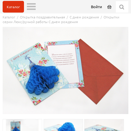
Войти
Каталог
Каталог
/
Открытка поздравительная
/
С днем рождения
/
Открытки
серии Люкс/ручной работы С днем рождения