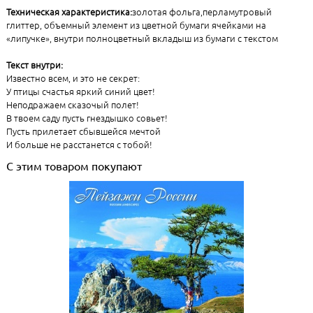
Техническая характеристика:
золотая фольга,перламутровый
глиттер, объемный элемент из цветной бумаги ячейками на
«липучке», внутри полноцветный вкладыш из бумаги с текстом
Текст внутри:
Известно всем, и это не секрет:
У птицы счастья яркий синий цвет!
Неподражаем сказочый полет!
В твоем саду пусть гнездышко совьет!
Пусть прилетает сбывшейся мечтой
И больше не расстанется с тобой!
С этим товаром покупают