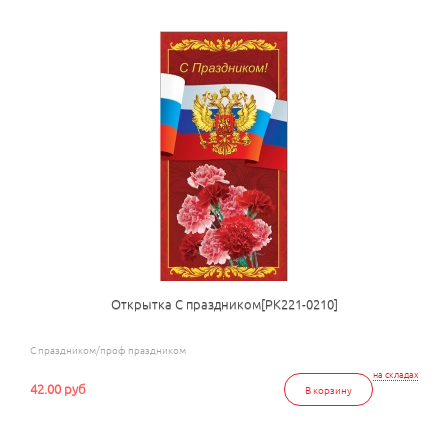
Открытка С праздником[РК221-0210]
С праздником/проф праздником
на складах
42.00 руб
В корзину