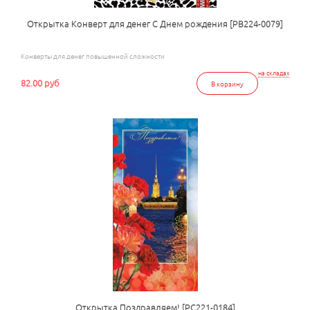
Открытка Конверт для денег С Днем рождения [РВ224-0079]
Конверты для денег повышенной сложности
на складах
82.00 руб
В корзину
Открытка Поздравляем! [РС221-0184]