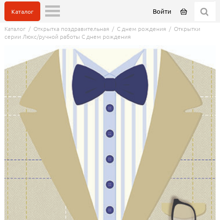
Войти
Каталог
Каталог
/
Открытка поздравительная
/
С днем рождения
/
Открытки
серии Люкс/ручной работы С днем рождения