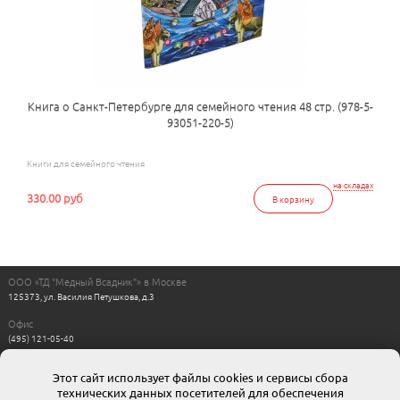
Книга о Санкт-Петербурге для семейного чтения 48 стр. (978-5-
93051-220-5)
Книги для семейного чтения
на складах
330.00 руб
В корзину
ООО «ТД "Медный Всадник"» в Москве
125373, ул. Василия Петушкова, д.3
Офис
(495) 121-05-40
Пн-Пт с 11:00 до 17:00
Выходные: сб, вс
Этот сайт использует файлы cookies и сервисы сбора
Интернет магазин
технических данных посетителей для обеспечения
8-800-511-00-88