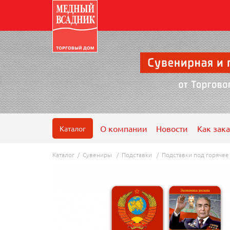
О компании
Новости
Как зака
Каталог
Каталог
/
Сувениры
/
Подставки
/
Подставки под горячее