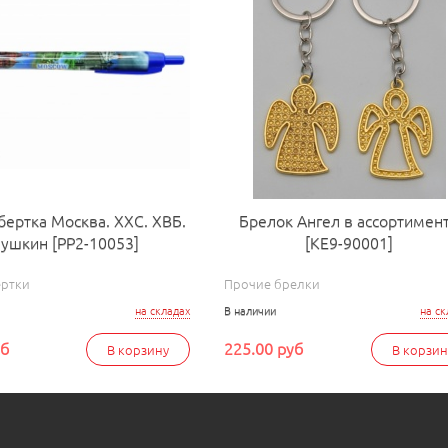
бертка Москва. ХХС. ХВБ.
Брелок Ангел в ассортимен
ушкин [РР2-10053]
[КЕ9-90001]
ертки
Прочие брелки
на складах
В наличии
на ск
уб
225.00 руб
В корзину
В корзин