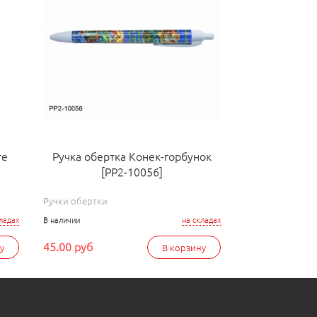
те
Ручка обертка Конек-горбунок
[РР2-10056]
Ручки обертки
ладах
В наличии
на складах
45.00 руб
у
В корзину