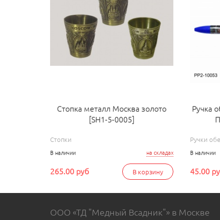
Стопка металл Москва золото
Ручка о
[SH1-5-0005]
П
Стопки
Ручки об
В наличии
на складах
В наличии
265.00 руб
45.00 р
В корзину
ООО «ТД "Медный Всадник"» в Москве