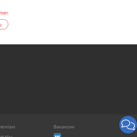
ладах
у
иентам
Вакансии
икаты