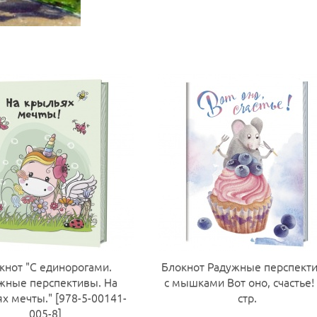
кнот "С единорогами.
Блокнот Радужные перспект
жные перспективы. На
с мышками Вот оно, счастье!
х мечты." [978-5-00141-
стр.
005-8]