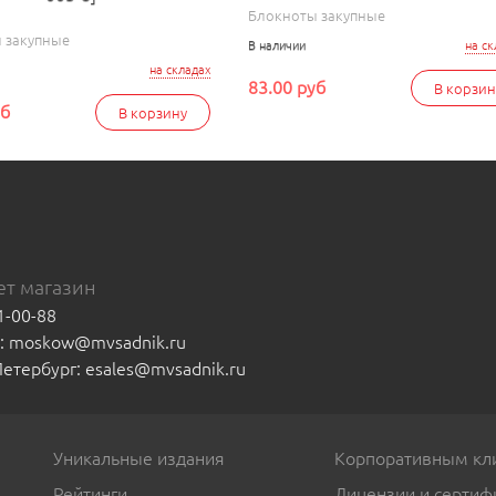
Блокноты закупные
 закупные
В наличии
на ск
на складах
83.00 руб
В корзин
уб
В корзину
т магазин
1-00-88
а: moskow@mvsadnik.ru
-Петербург: esales@mvsadnik.ru
Уникальные издания
Корпоративным кл
Рейтинги
Лицензии и сертиф