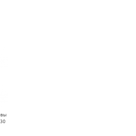
ивы
 30