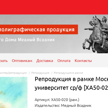
зать
Оптовикам
Доставка
Оплата
Контакты
остер/репродукции
/
Репродукция
/
Репродукция в рамке
Репродукция в рамке Мос
университет ср/ф [ХА50-02
Артикул: ХА50-020 (рам.)
Издательство: Медный Всадник