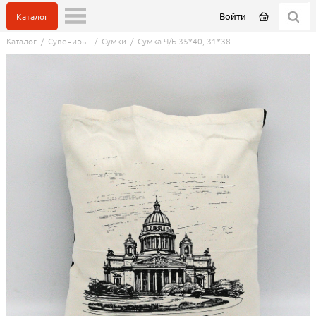
Войти
Каталог
Каталог
/
Сувениры
/
Сумки
/
Сумка Ч/Б 35*40, 31*38