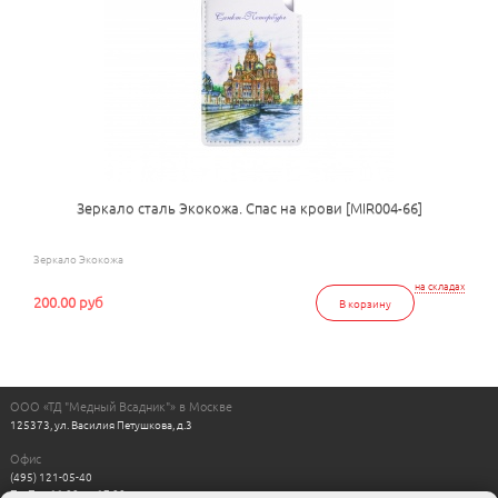
Зеркало сталь Экокожа. Спас на крови [MIR004-66]
Зеркало Экокожа
на складах
200.00 руб
В корзину
ООО «ТД "Медный Всадник"» в Москве
125373, ул. Василия Петушкова, д.3
Офис
(495) 121-05-40
Пн-Пт с 11:00 до 17:00