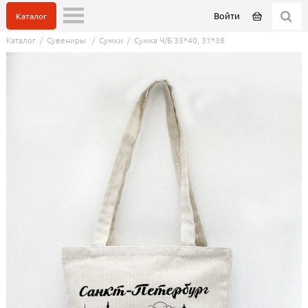
Войти
Каталог
Каталог
/
Сувениры
/
Сумки
/
Сумка Ч/Б 35*40, 31*38