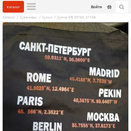
Войти
Каталог
Каталог
/
Сувениры
/
Сумки
/
Сумка Ч/Б 35*40, 31*38