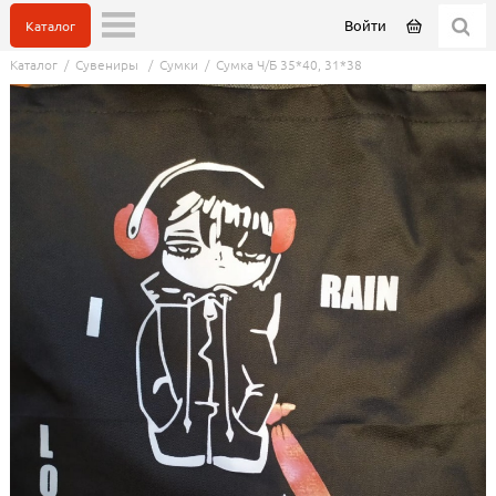
Войти
Каталог
Каталог
/
Сувениры
/
Сумки
/
Сумка Ч/Б 35*40, 31*38