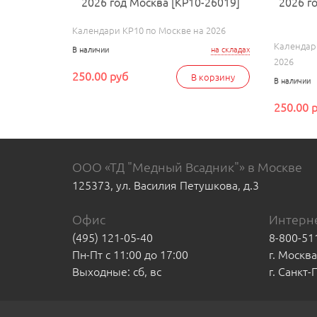
2026 год Москва [КР10-26019]
2026 г
Календари КР10 по Москве на 2026
Календар
В наличии
на складах
2026
250.00 руб
В корзину
В наличии
250.00 
ООО «ТД "Медный Всадник"» в Москве
125373, ул. Василия Петушкова, д.3
Офис
Интерне
(495) 121-05-40
8-800-51
Пн-Пт с 11:00 до 17:00
г. Москв
Выходные: сб, вс
г. Санкт