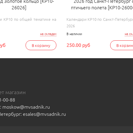
од Золотое кольцо [КР10-
2026 год Санкт-Петербург 
26026]
птичьего полета [КР10-2600
и КР10 по общей тематике на
Календари КР10 по Санкт-Петербург
2026
на складах
В наличии
на ск
руб
250.00 руб
В корзину
В корзин
т магазин
1-00-88
а: moskow@mvsadnik.ru
-Петербург: esales@mvsadnik.ru