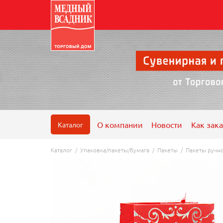
О компании
Новости
Как зака
Каталог
Каталог
/
Упаковка/пакеты/бумага
/
Пакеты
/
Пакеты ручн