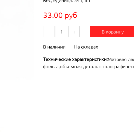
Вес, единица: 54 г, шт
33.00 руб
-
+
В корзину
В наличии
На складах
Технические характеристики:
Матовая ла
фольга,объемная деталь с голографическ