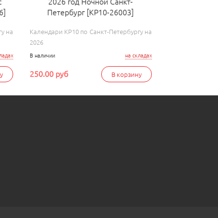
с
2026 год Ночной Санкт-
6]
Петербург [КР10-26003]
у на
Календари КР10 по Санкт-Петербургу на
2026
ладах
В наличии
на складах
250.00 руб
у
В корзину