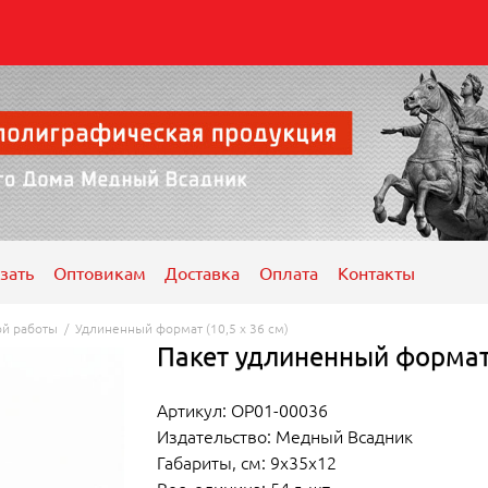
зать
Оптовикам
Доставка
Оплата
Контакты
ой работы
/
Удлиненный формат (10,5 x 36 см)
Пакет удлиненный формат
Артикул: ОР01-00036
Издательство: Медный Всадник
Габариты, см: 9x35x12