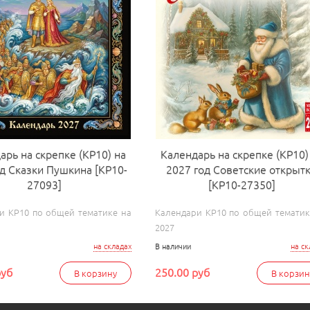
арь на скрепке (КР10) на
Календарь на скрепке (КР10)
од Сказки Пушкина [КР10-
2027 год Советские открыт
27093]
[КР10-27350]
и КР10 по общей тематике на
Календари КР10 по общей тематик
2027
на складах
В наличии
на ск
руб
250.00 руб
В корзину
В корзин