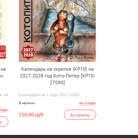
 на
Календарь на скрепке (КР10) на
ки
2027-2028 год Кото-Питер [КР10-
27090]
е на
Календари на 2 года (2027-2028)
В наличии
на складах
ладах
250.00 руб
В корзину
у