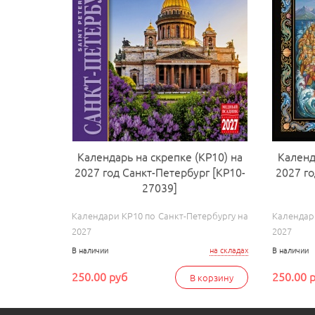
Календарь на скрепке (КР10) на
Календ
2027 год Санкт-Петербург [КР10-
2027 г
27039]
Календари КР10 по Санкт-Петербургу на
Календар
2027
2027
В наличии
на складах
В наличии
250.00 руб
250.00 
В корзину