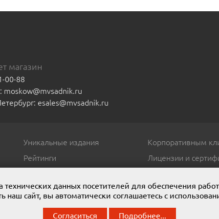
т магазин
1-00-88
а: moskow@mvsadnik.ru
-Петербург: esales@mvsadnik.ru
Уникальные издания
Корпоративным кл
Рейтинги
Лицензии и сертиф
ора технических данных посетителей для обеспечения рабо
ь наш сайт, вы автоматически соглашаетесь с использован
. Мы представляем широчайший ассортимент полиграфической проду
Согласиться
Подробнее...