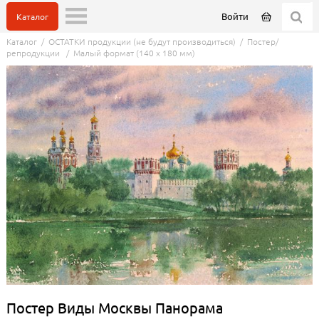
Войти
Каталог
Каталог
/
ОСТАТКИ продукции (не будут производиться)
/
Постер/
репродукции
/
Малый формат (140 x 180 мм)
Постер Виды Москвы Панорама