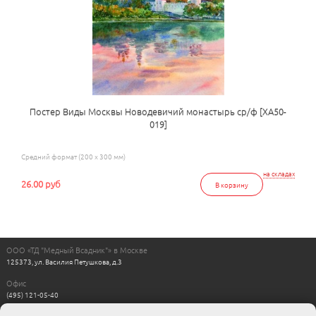
Постер Виды Москвы Новодевичий монастырь ср/ф [ХА50-
019]
Средний формат (200 x 300 мм)
на складах
26.00 руб
В корзину
ООО «ТД "Медный Всадник"» в Москве
125373, ул. Василия Петушкова, д.3
Офис
(495) 121-05-40
Пн-Пт с 11:00 до 17:00
Выходные: сб, вс