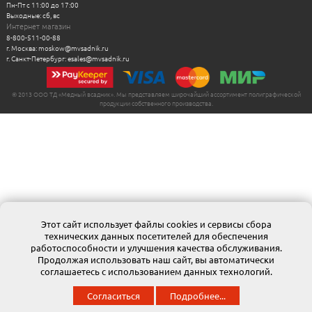
Пн-Пт с 11:00 до 17:00
Выходные: сб, вс
Интернет магазин
8-800-511-00-88
г. Москва: moskow@mvsadnik.ru
г. Санкт-Петербург: esales@mvsadnik.ru
© 2013 ООО ТД «Медный всадник». Мы представляем широчайший ассортимент полиграфической
продукции собственного производства.
Этот сайт использует файлы cookies и сервисы сбора
технических данных посетителей для обеспечения
работоспособности и улучшения качества обслуживания.
Продолжая использовать наш сайт, вы автоматически
соглашаетесь с использованием данных технологий.
Согласиться
Подробнее...