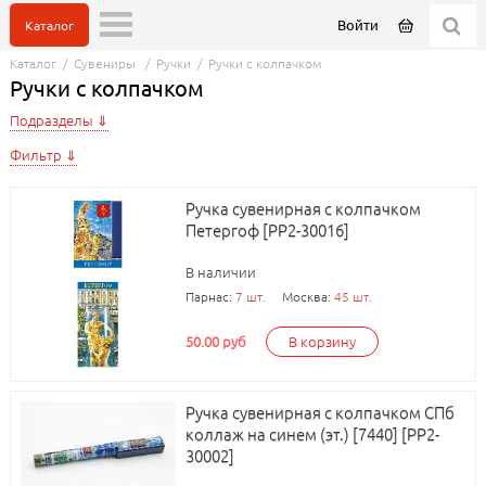
Войти
Каталог
Каталог
/
Сувениры
/
Ручки
/
Ручки с колпачком
Ручки с колпачком
Подразделы
Фильтр
Ручка сувенирная с колпачком
Петергоф [РР2-30016]
В наличии
Парнас:
7 шт.
Москва:
45 шт.
50.00 руб
В корзину
Ручка сувенирная с колпачком СПб
коллаж на синем (эт.) [7440] [РР2-
30002]