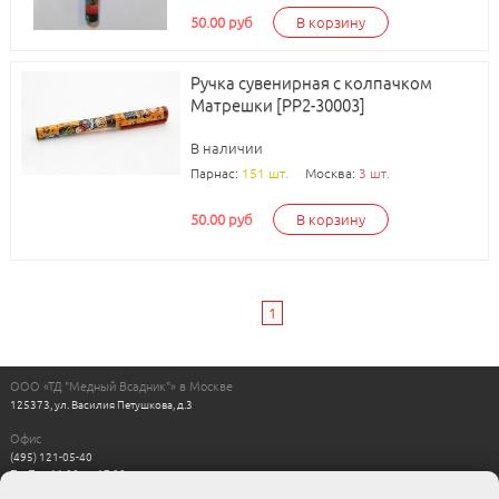
50.00 руб
В корзину
Ручка сувенирная с колпачком
Матрешки [РР2-30003]
В наличии
Парнас:
151 шт.
Москва:
3 шт.
50.00 руб
В корзину
1
ООО «ТД "Медный Всадник"» в Москве
125373, ул. Василия Петушкова, д.3
Офис
(495) 121-05-40
Пн-Пт с 11:00 до 17:00
Выходные: сб, вс