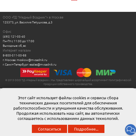
ООО «ТД "Медный Всадник"» в Москве
125373, ул. Василия Петушкова, д.3
Офис
(495) 121-05-40
Пн-Пт с 11:00 до 17:00
Выходные: сб, вс
Интернет магазин
8-800-511-00-88
г. Москва: moskow@mvsadnik.ru
г. Санкт-Петербург: esales@mvsadnik.ru
© 2013 ООО ТД «Медный всадник». Мы представляем широчайший ассортимент полиграфической
продукции собственного производства.
Этот сайт использует файлы cookies и сервисы сбора
технических данных посетителей для обеспечения
работоспособности и улучшения качества обслуживания.
Продолжая использовать наш сайт, вы автоматически
соглашаетесь с использованием данных технологий.
Согласиться
Подробнее...