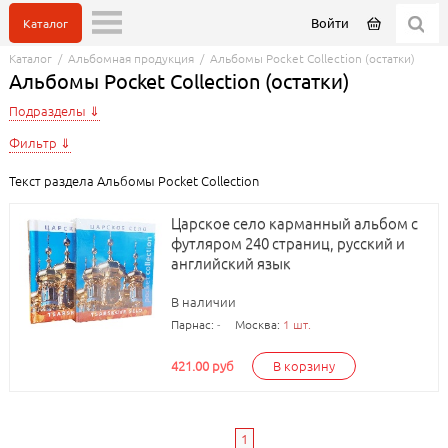
Войти
Каталог
Каталог
/
Альбомная продукция
/
Альбомы Pocket Collection (остатки)
Альбомы Pocket Collection (остатки)
Подразделы
Фильтр
Текст раздела Альбомы Pocket Collection
Царское село карманный альбом с
футляром 240 страниц, русский и
английский язык
В наличии
Парнас:
-
Москва:
1 шт.
421.00 руб
В корзину
1