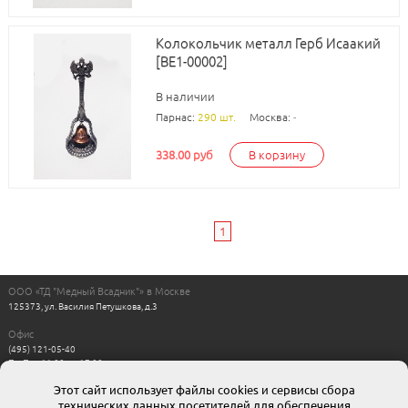
Колокольчик металл Герб Исаакий
[BE1-00002]
В наличии
Парнас:
290 шт.
Москва:
-
338.00 руб
В корзину
1
ООО «ТД "Медный Всадник"» в Москве
125373, ул. Василия Петушкова, д.3
Офис
(495) 121-05-40
Пн-Пт с 11:00 до 17:00
Выходные: сб, вс
Этот сайт использует файлы cookies и сервисы сбора
Интернет магазин
технических данных посетителей для обеспечения
8-800-511-00-88