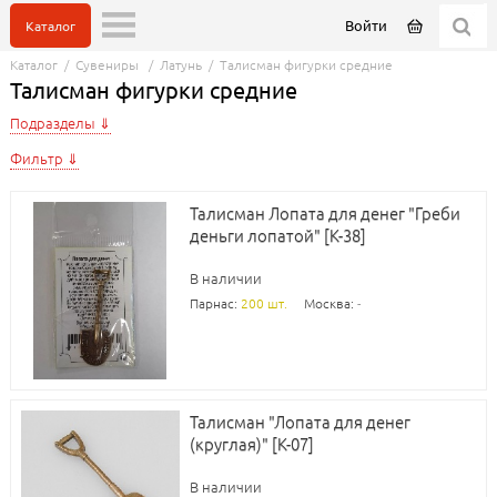
Войти
Каталог
Каталог
/
Сувениры
/
Латунь
/
Талисман фигурки средние
Талисман фигурки средние
Подразделы
Фильтр
Талисман Лопата для денег "Греби
деньги лопатой" [К-38]
В наличии
Парнас:
200 шт.
Москва:
-
Талисман "Лопата для денег
(круглая)" [К-07]
В наличии