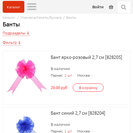
Войти
Каталог
Каталог
/
Упаковка/пакеты/бумага
/
Банты
Банты
Подразделы
Фильтр
Бант ярко-розовый 2,7 см [828205]
В наличии
Парнас:
2 шт.
Москва:
-
20.00 руб
В корзину
Бант синий 2,7 см [828204]
В наличии
Парнас:
2 шт.
Москва:
-