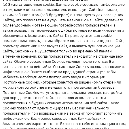
(b) Эксплуатационные cookie. Данные cookie собирают информацию
о том, каким образом пользователь использует Сайт (например,
каким веб-клиентом (веб-браузером) он пользуется для посещения
Сайта), что позволяет нам улучшать навигацию на Сайте, делать его
более удобным и отвечающим потребностям пользователей, а
также исправлять технические ошибки по мере их возникновения и
обеспечивать безопасность Сайта. К примеру, этот вид cookie
помогает нам понять, каким образом пользователь заходит на Сайт,
просматривает или использует Сайт, и выявить пути оптимизации
Сайта; Сессионные Существуют только во временной памяти
в течение времени, когда пользователь находится на странице веб-
сайта. Обычно сессионные Cookies удаляют после того, как Вы
закрываете окно веб-сайта. Сессионные Cookies позволяют помнить
информацию о Вашем выборе на предыдущей странице, чтобы
избежать необходимости повторного ввода информации.
Постоянные Сookies, которые хранятся на Вашем компьютере или
мобильном устройстве и не удаляются при закрытии браузера.
Постоянные Сookies могут сохранять пользовательские настройки
для определенного веб-сайта, позволяя использовать эти
предпочтения в будущих сеансах использования веб-сайта. Такие
Cookies позволяют идентифицировать Вас как уникального
пользователя и при возвращении на веб-сайт помогают вспомнить
информацию о Вас и ранее совершенных Вами действиях.
Аналитические/маркетинговые Включают в себя информацию о том,
как Вы используете веб-сайт, например, какие страницы Вы