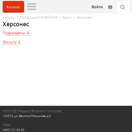
Войти
Каталог
Каталог
/
Продукция МУЗЕЙНАЯ
/
Крым
/
Херсонес
Херсонес
Подразделы
Фильтр
ООО «ТД "Медный Всадник"» в Москве
125373, ул. Василия Петушкова, д.3
Офис
(495) 121-05-40