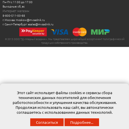
Пн-Пт с 11:00 до 17:00
Выходные: сб, вс
Интернет магазин
8-800-511-00-88
г. Москва: moskow@mvsadnik.ru
г. Санкт-Петербург: esales@mvsadnik.ru
© 2013 ООО ТД «Медный всадник». Мы представляем широчайший ассортимент полиграфической
продукции собственного производства.
Этот сайт использует файлы cookies и сервисы сбора
технических данных посетителей для обеспечения
работоспособности и улучшения качества обслуживания.
Продолжая использовать наш сайт, вы автоматически
соглашаетесь с использованием данных технологий.
Согласиться
Подробнее...