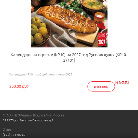
Календарь на скрепке (КР10) на 2027 год Русская кухня [КР10-
27101]
Календари КР10 по общей тематике на 2027
на складах
250.00 руб
В корзину
ООО «ТД "Медный Всадник"» в Москве
125373, ул. Василия Петушкова, д.3
Офис
(495) 121-05-40