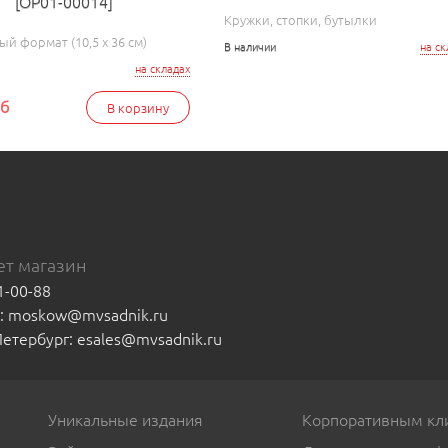
[ОР01-00014]
Кружки, стопки, бутылки
й формат (10,5 x 36 см)
В наличии
на ск
на складах
уб
В корзину
т магазин
1-00-88
а: moskow@mvsadnik.ru
-Петербург: esales@mvsadnik.ru
Уникальные издания
Корпоративным кл