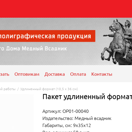
зать
Оптовикам
Доставка
Оплата
Контакты
ой работы
/
Удлиненный формат (10,5 x 36 см)
Пакет удлиненный формат
Артикул: ОР01-00040
Издательство: Медный всадник
Габариты, см: 9x35x12