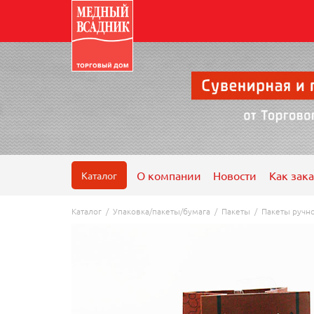
О компании
Новости
Как зака
Каталог
Каталог
/
Упаковка/пакеты/бумага
/
Пакеты
/
Пакеты ручн