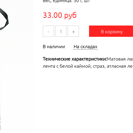
Вес, единица: 50 г, шт
33.00 руб
-
+
В корзину
В наличии
На складах
Технические характеристики:
Матовая ла
лента с белой каймой, страз, атласная л