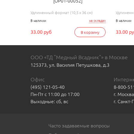
[ОР01-00052]
Удлиненный формат (10,5 x 36 см)
Удлиненны
В наличии
на складах
В наличии
33.00 руб
33.00 р
В корзину
ООО «ТД "Медный Всадник"» в Москве
125373, ул. Василия Петушкова, д.3
Офис
Интерне
(495) 121-05-40
8-800-51
Пн-Пт с 11:00 до 17:00
г. Москв
Выходные: сб, вс
г. Санкт
Часто задаваемые вопросы