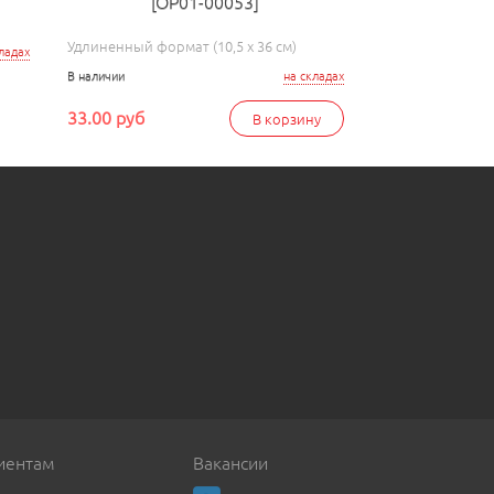
[ОР01-00053]
Удлиненный формат (10,5 x 36 см)
ладах
В наличии
на складах
33.00 руб
В корзину
иентам
Вакансии