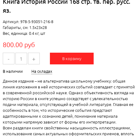
Книга История России 168 стр. тв. пер. русс.
яз.
Артикул: 978-5-93051-216-8
Габариты, см: 1.5x23x28
Вес, единица: 0.4 кг, шт
800.00 руб
-
+
В корзину
В наличии
На складах
Данное издание – не альтернатива школьному учебнику: общая
линия изложения в ней исторических событий совпадает с принятой
в современной российской науке. Однако объективность взгляда на
историю России в книге успешно соседствует с увлекательностью
подачи материала, отсутствующей в учебной литературе. Главная ее
особенность в том, что исторические события предстают
адаптированными к сознанию детей, понимание материала
которыми напрямую зависит от формы его интерпретации.
Всем разделам книги свойственны насыщенность иллюстрациями,
использование самых актуальных оформительских приемов, вплоть